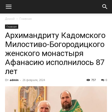
Домой
Главная
Главная
Архимандриту Кадомского
Милостиво-Богородицкого
женского монастыря
Афанасию исполнилось 87
лет
От
admin
-
26 февраля, 2024
757
0