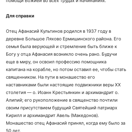
помощи Божией во всех трудах и начинаниях.
Для справки
Отец Афанасий Культинов родился в 1937 году в
деревне Большое Ляхово Ермишинского района. Его
семья была верующей и стремление быть ближе к
Богу у отца Афанасия возникло очень рано. Будучи
еще в миру, он освоил профессию помощника
капитана на корабле, но потом оставил ее, чтобы стать
священником. На пути в монашество его
наставниками были настоящие подвижники веры ХХ
столетия — о. Иоанн Крестьянкин и архимандрит о.
Алипий; его рукоположение в священство почтили
своим присутствием будущий Святейший патриарх
Кирилл и архимандрит Авель (Македонов).
Монашество отец Афанасий принял, когда ему было за
50 лет.