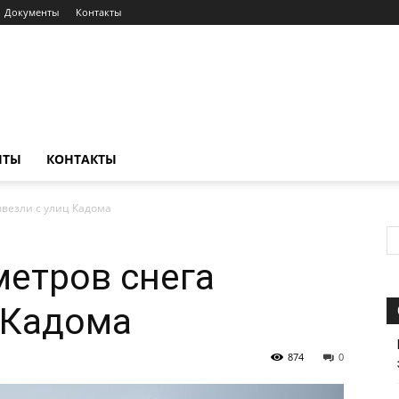
Документы
Контакты
НТЫ
КОНТАКТЫ
ывезли с улиц Кадома
метров снега
 Кадома
874
0