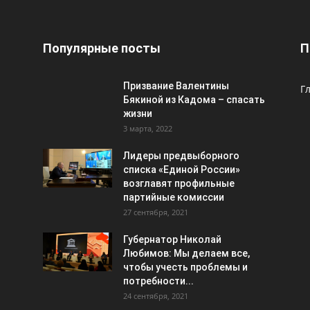
Популярные посты
П
Призвание Валентины
Г
Бякиной из Кадома – спасать
жизни
3 марта, 2022
Лидеры предвыборного
списка «Единой России»
возглавят профильные
партийные комиссии
27 сентября, 2021
Губернатор Николай
Любимов: Мы делаем все,
чтобы учесть проблемы и
потребности...
24 сентября, 2021