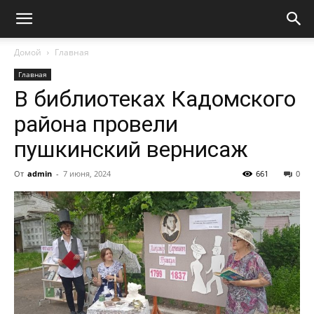
Домой
Главная
Главная
В библиотеках Кадомского
района провели
пушкинский вернисаж
От
admin
-
7 июня, 2024
661
0