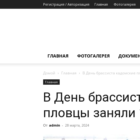
Регистрация / Авторизация
Главная
Фотогалерея
ГЛАВНАЯ
ФОТОГАЛЕРЕЯ
ДОКУМЕ
Домой
Главная
В День брассиста кадомские п
Главная
В День брассис
пловцы заняли 
От
admin
-
28 марта, 2024