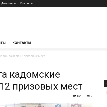
Документы
Контакты
НТЫ
КОНТАКТЫ
ловцы заняли 12 призовых мест
та кадомские
12 призовых мест
804
0