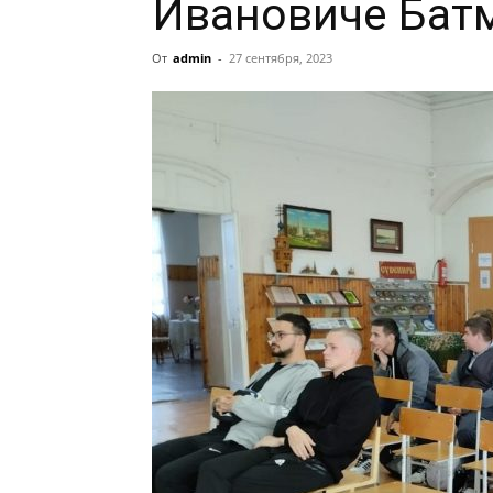
Ивановиче Бат
От
admin
-
27 сентября, 2023