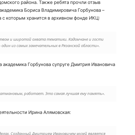
омского района. Также ребята прочли отзыв
 академика Бориса Владимировича Горбунова –
 с которым хранится в архивном фонде ИКЦ:
ством и широтой охвата тематики. Кадомчане и гости
 один из самых замечательных в Рязанской области».
а академика Горбунова супруге Дмитрия Ивановича
 Батмановым, работает. Это самая лучшая ему память».
еятельности Ирина Алямовская:
 делах. Созданный Дмитрием Ивановичем музей является