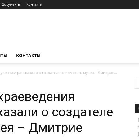
Документы
Контакты
НТЫ
КОНТАКТЫ
удентам рассказали о создателе кадомского музея – Дмитрие...
краеведения
казали о создателе
зея – Дмитрие