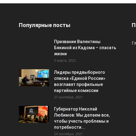
Популярные посты
П
Призвание Валентины
Г
Бякиной из Кадома – спасать
жизни
3 марта, 2022
Лидеры предвыборного
списка «Единой России»
возглавят профильные
партийные комиссии
27 сентября, 2021
Губернатор Николай
Любимов: Мы делаем все,
чтобы учесть проблемы и
потребности...
24 сентября, 2021