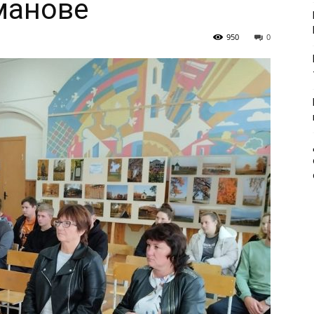
манове
950
0