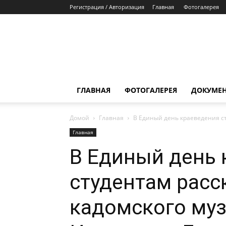
Регистрация / Авторизация
Главная
Фотогалерея
ГЛАВНАЯ
ФОТОГАЛЕРЕЯ
ДОКУМЕ
Домой
Главная
В Единый день краеведения ст
Главная
В Единый день 
студентам расс
кадомского му