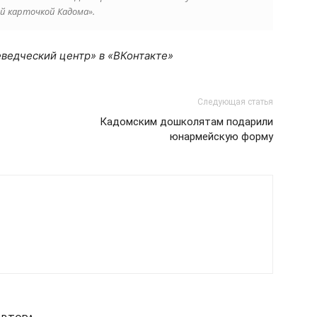
й карточкой Кадома».
ведческий центр» в «ВКонтакте»
Следующая статья
Кадомским дошколятам подарили
юнармейскую форму