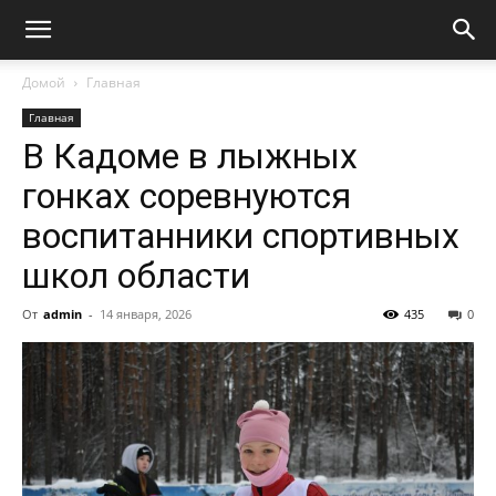
Домой
Главная
Главная
В Кадоме в лыжных
гонках соревнуются
воспитанники спортивных
школ области
От
admin
-
14 января, 2026
435
0