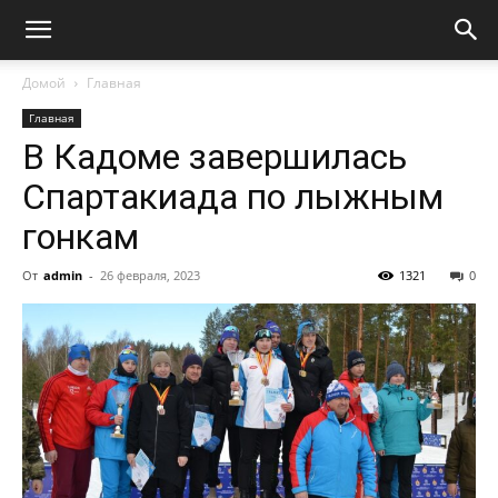
Домой
Главная
Главная
В Кадоме завершилась
Спартакиада по лыжным
гонкам
От
admin
-
26 февраля, 2023
1321
0