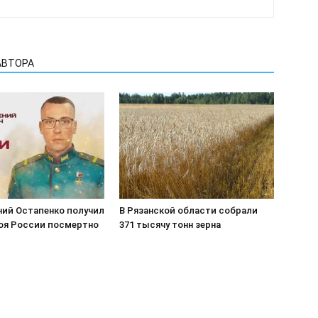
АВТОРА
ний Остапенко получил
В Рязанской области собрали
роя России посмертно
371 тысячу тонн зерна