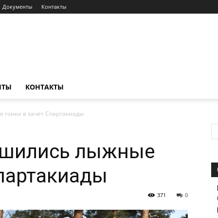
Документы
Контакты
НТЫ
КОНТАКТЫ
 гонки в зачет Спартакиады
ршились лыжные
Спартакиады
371
0