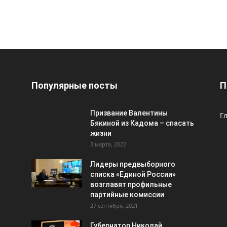
Популярные посты
П
Призвание Валентины
Г
Бякиной из Кадома – спасать
жизни
3 марта, 2022
Лидеры предвыборного
списка «Единой России»
возглавят профильные
партийные комиссии
27 сентября, 2021
Губернатор Николай