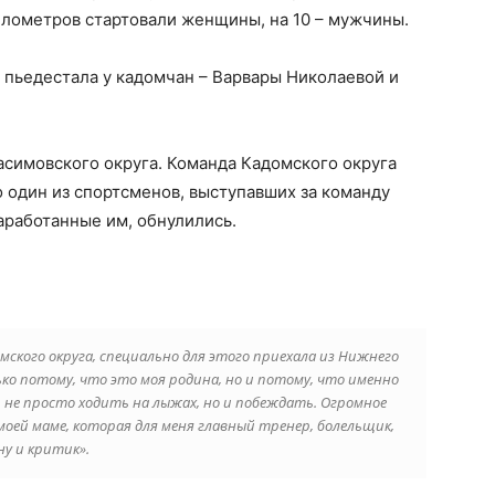
илометров стартовали женщины, на 10 – мужчины.
и пьедестала у кадомчан – Варвары Николаевой и
асимовского округа. Команда Кадомского округа
то один из спортсменов, выступавших за команду
заработанные им, обнулились.
ского округа, специально для этого приехала из Нижнего
ько потому, что это моя родина, но и потому, что именно
 не просто ходить на лыжах, но и побеждать. Огромное
оей маме, которая для меня главный тренер, болельщик,
ну и критик».