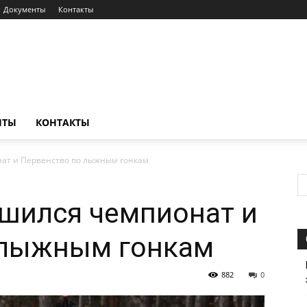
Документы
Контакты
НТЫ
КОНТАКТЫ
ат и Первенство по лыжным гонкам
шился чемпионат и
 лыжным гонкам
882
0