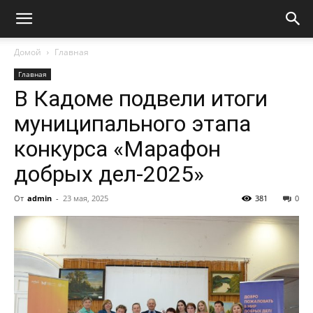
Домой
Главная
Главная
В Кадоме подвели итоги
муниципального этапа
конкурса «Марафон
добрых дел-2025»
От
admin
-
23 мая, 2025
381
0