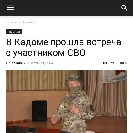
Домой
Главная
Главная
В Кадоме прошла встреча
с участником СВО
От
admin
-
30 октября, 2024
579
0