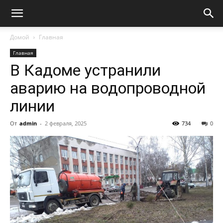
Домой
Главная
Главная
В Кадоме устранили
аварию на водопроводной
линии
От
admin
-
2 февраля, 2025
734
0