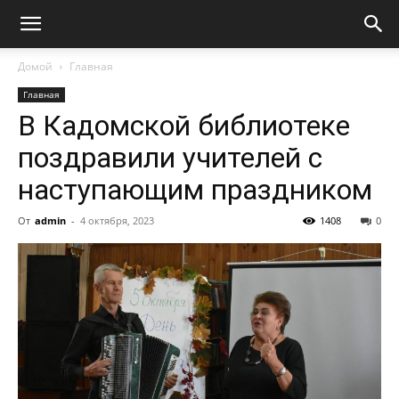
Домой
Главная
Главная
В Кадомской библиотеке
поздравили учителей с
наступающим праздником
От
admin
-
4 октября, 2023
1408
0