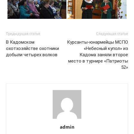
Предыдущая статья
Следующая статья
В Кадомском
Курсанты-юнармейцы МСПО
охотхозяйстве охотники
«Небесный купол» из
добыли четырех волков
Кадома заняли второе
место в турнире «Патриоты
52»
admin