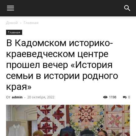
Домой
Главная
Главная
В Кадомском историко-
краеведческом центре
прошел вечер «История
семьи в истории родного
края»
От
admin
-
20 октября, 2022
1198
0