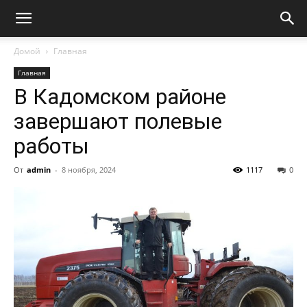
Домой
Главная
Главная
В Кадомском районе
завершают полевые
работы
От
admin
-
8 ноября, 2024
1117
0