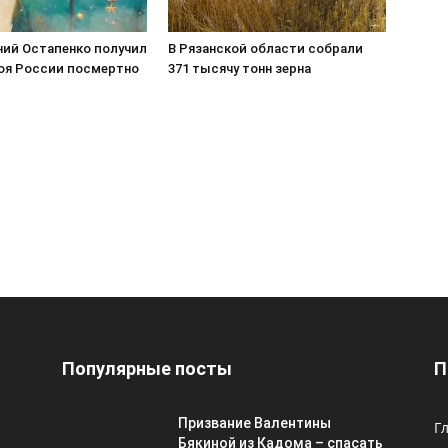
ний Остапенко получил
В Рязанской области собрали
роя России посмертно
371 тысячу тонн зерна
Популярные посты
П
Призвание Валентины
Г
Бякиной из Кадома – спасать