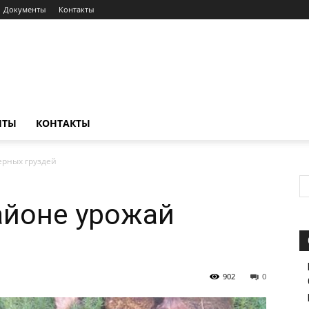
Документы
Контакты
НТЫ
КОНТАКТЫ
ерных груздей
айоне урожай
902
0