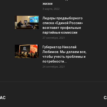
жизни
3 марта, 2022
Лидеры предвыборного
списка «Единой России»
возглавят профильные
партийные комиссии
27 сентября, 2021
Губернатор Николай
Любимов: Мы делаем все,
чтобы учесть проблемы и
потребности...
24 сентября, 2021
НАС
С