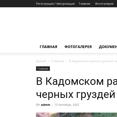
Регистрация / Авторизация
Главная
Фотогалерея
ГЛАВНАЯ
ФОТОГАЛЕРЕЯ
ДОКУМЕ
Домой
Главная
В Кадомском районе урожай ч
Главная
В Кадомском р
черных груздей
От
admin
-
13 сентября, 2023