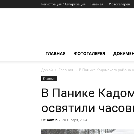
Регистрация / Авторизация
Главная
Фотогалерея
ГЛАВНАЯ
ФОТОГАЛЕРЕЯ
ДОКУМЕ
Домой
Главная
В Панике Кадомского района 
Главная
В Панике Кадом
освятили часо
От
admin
-
20 января, 2024