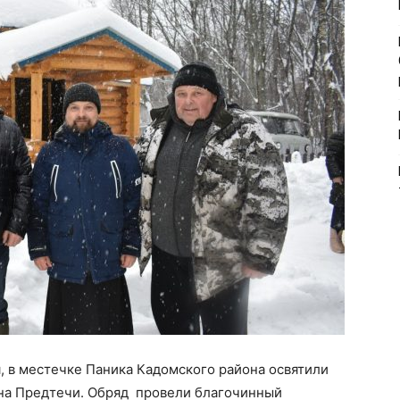
я, в местечке Паника Кадомского района освятили
нна Предтечи. Обряд провели благочинный