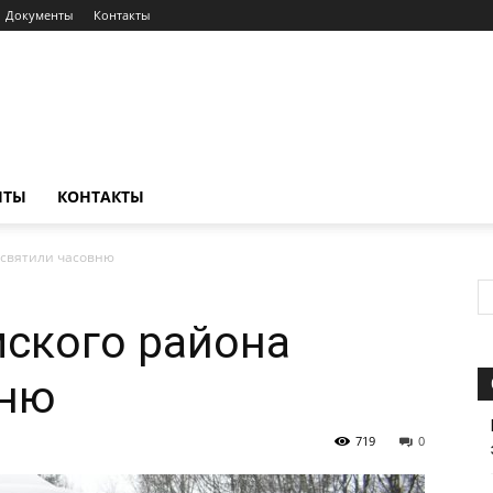
Документы
Контакты
НТЫ
КОНТАКТЫ
освятили часовню
ского района
вню
719
0