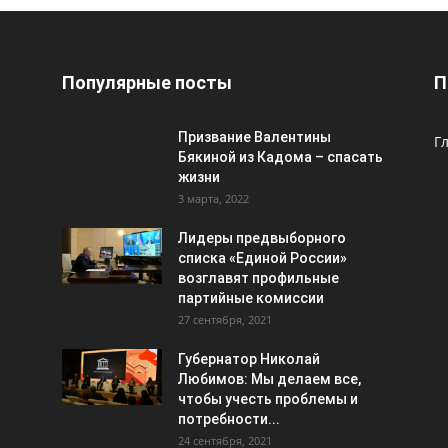
Популярные посты
П
Призвание Валентины
Г
Бякиной из Кадома – спасать
жизни
3 марта, 2022
Лидеры предвыборного
списка «Единой России»
возглавят профильные
партийные комиссии
27 сентября, 2021
Губернатор Николай
Любимов: Мы делаем все,
чтобы учесть проблемы и
потребности...
24 сентября, 2021