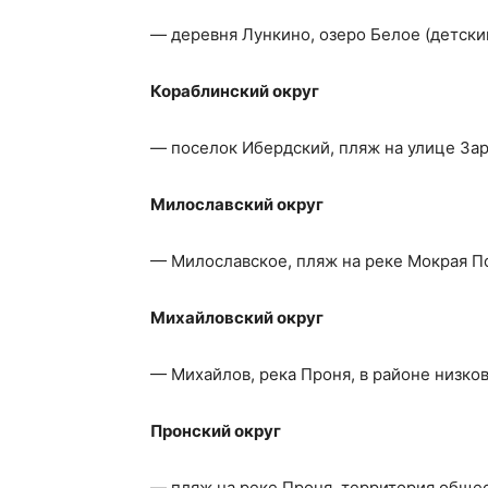
— деревня Лункино, озеро Белое (детский
Кораблинский округ
— поселок Ибердский, пляж на улице За
Милославский округ
— Милославское, пляж на реке Мокрая По
Михайловский округ
— Михайлов, река Проня, в районе низко
Пронский округ
— пляж на реке Проня, территория общес