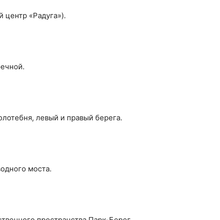
 центр «Радуга»).
речной.
лотебня, левый и правый берега.
водного моста.
твенного пространства Парк-Берег.