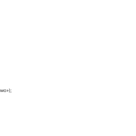
мо»);