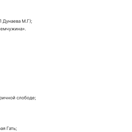
 Дунаева М.Г);
жемчужина».
ричной слободе;
ая Гать;