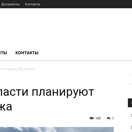
Документы
Контакты
НТЫ
КОНТАКТЫ
т открыть 44 пляжа
ласти планируют
жа
168
0