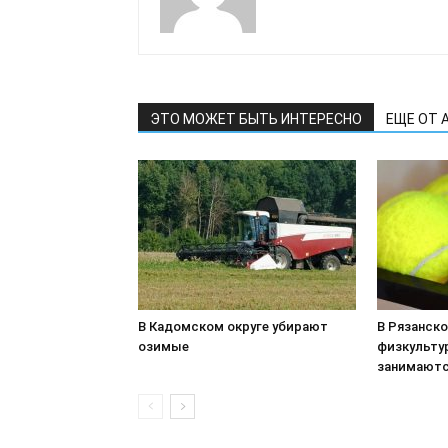
ЭТО МОЖЕТ БЫТЬ ИНТЕРЕСНО
ЕЩЕ ОТ 
В Кадомском округе убирают
В Рязанск
озимые
физкульту
занимаютс