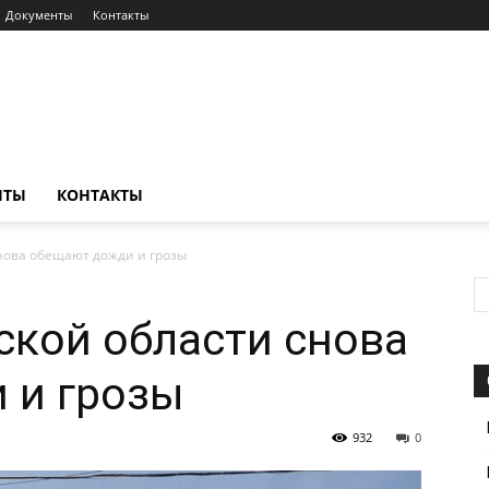
Документы
Контакты
НТЫ
КОНТАКТЫ
снова обещают дожди и грозы
нской области снова
 и грозы
932
0