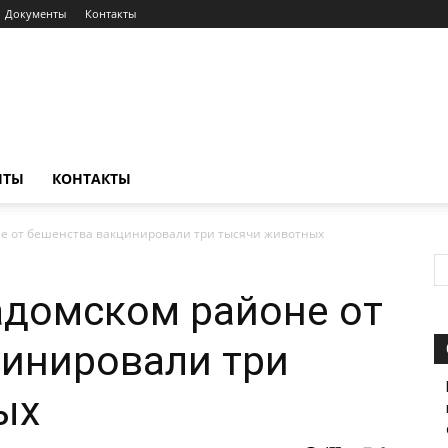
Документы
Контакты
НТЫ
КОНТАКТЫ
оне от бешенства вакцинировали три тысячи животных
Кадомском районе от
цинировали три
ых