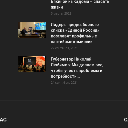
Бякиной из Кадома – спасать
жизни
3 марта, 2022
Лидеры предвыборного
списка «Единой России»
возглавят профильные
партийные комиссии
27 сентября, 2021
Губернатор Николай
Любимов: Мы делаем все,
чтобы учесть проблемы и
потребности...
24 сентября, 2021
НАС
С