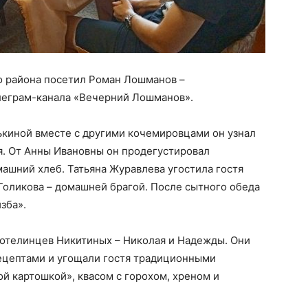
о района посетил Роман Лошманов –
леграм-канала «Вечерний Лошманов».
киной вместе с другими кочемировцами он узнал
. От Анны Ивановны он продегустировал
ашний хлеб. Татьяна Журавлева угостила гостя
оликова – домашней брагой. После сытного обеда
зба».
отелинцев Никитиных – Николая и Надежды. Они
ецептами и угощали гостя традиционными
й картошкой», квасом с горохом, хреном и