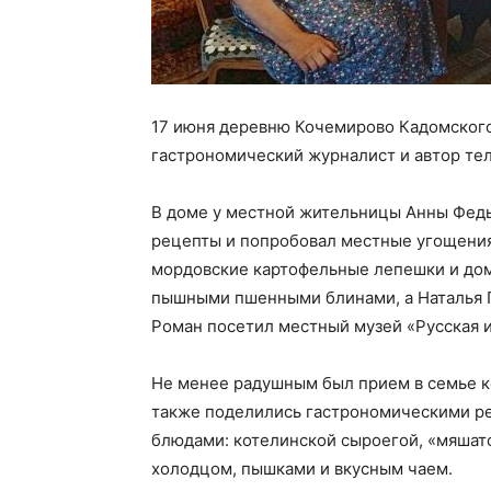
17 июня деревню Кочемирово Кадомског
гастрономический журналист и автор те
В доме у местной жительницы Анны Федь
рецепты и попробовал местные угощения
мордовские картофельные лепешки и дом
пышными пшенными блинами, а Наталья Г
Роман посетил местный музей «Русская и
Не менее радушным был прием в семье к
также поделились гастрономическими р
блюдами: котелинской сыроегой, «мяшато
холодцом, пышками и вкусным чаем.