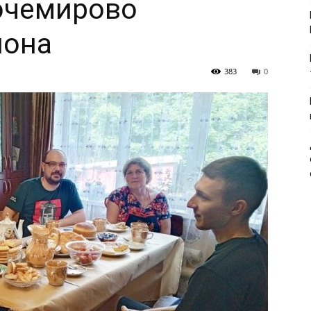
очемирово
йона
383
0