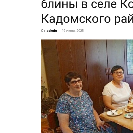
блины в селе К
Кадомского ра
От
admin
-
19 июня, 2025