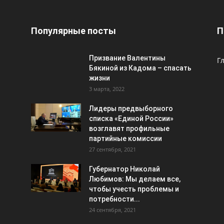
Популярные посты
П
Призвание Валентины
Г
Бякиной из Кадома – спасать
жизни
3 марта, 2022
Лидеры предвыборного
списка «Единой России»
возглавят профильные
партийные комиссии
27 сентября, 2021
Губернатор Николай
Любимов: Мы делаем все,
чтобы учесть проблемы и
потребности...
24 сентября, 2021