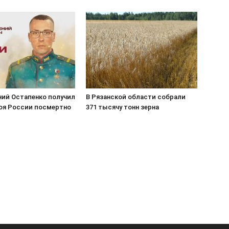
ний Остапенко получил
В Рязанской области собрали
роя России посмертно
371 тысячу тонн зерна