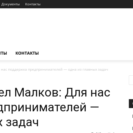
Документы
Контакты
НТЫ
КОНТАКТЫ
я нас поддержка предпринимателей — одна из главных задач
ел Малков: Для нас
дпринимателей —
х задач