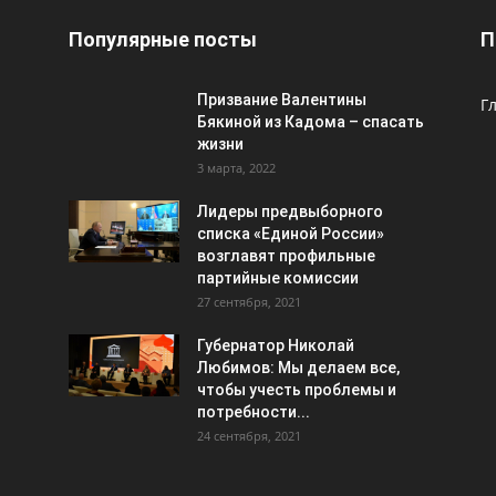
Популярные посты
П
Призвание Валентины
Г
Бякиной из Кадома – спасать
жизни
3 марта, 2022
Лидеры предвыборного
списка «Единой России»
возглавят профильные
партийные комиссии
27 сентября, 2021
Губернатор Николай
Любимов: Мы делаем все,
чтобы учесть проблемы и
потребности...
24 сентября, 2021