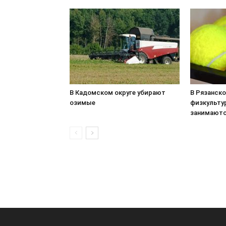
В Кадомском округе убирают
В Рязанск
озимые
физкульту
занимаютс