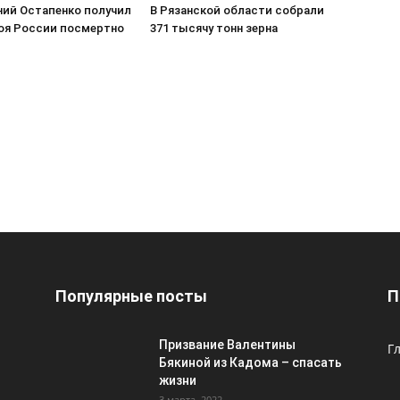
ний Остапенко получил
В Рязанской области собрали
роя России посмертно
371 тысячу тонн зерна
Популярные посты
П
Призвание Валентины
Г
Бякиной из Кадома – спасать
жизни
3 марта, 2022