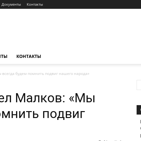
Документы
Контакты
НТЫ
КОНТАКТЫ
ы всегда будем помнить подвиг нашего народа»
ел Малков: «Мы
омнить подвиг
»