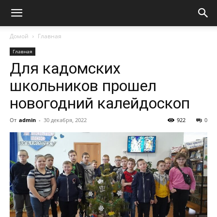
Домой
Главная
Главная
Для кадомских
школьников прошел
новогодний калейдоскоп
От
admin
-
30 декабря, 2022
922
0