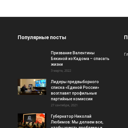
Популярные посты
П
Призвание Валентины
Г
Бякиной из Кадома – спасать
жизни
3 марта, 2022
Лидеры предвыборного
списка «Единой России»
возглавят профильные
партийные комиссии
27 сентября, 2021
Губернатор Николай
Любимов: Мы делаем все,
чтобы учесть проблемы и