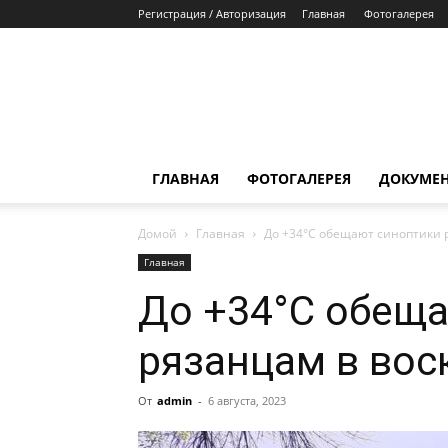
Регистрация / Авторизация
Главная
Фотогалерея
ГЛАВНАЯ
ФОТОГАЛЕРЕЯ
ДОКУМЕ
Домой
Главная
До +34°С обещают синоптики р
Главная
До +34°С обещ
рязанцам в воск
От
admin
-
6 августа, 2023