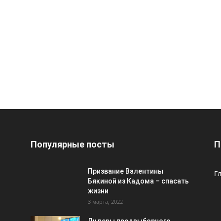
Популярные посты
П
Призвание Валентины
Г
Бякиной из Кадома – спасать
жизни
3 марта, 2022