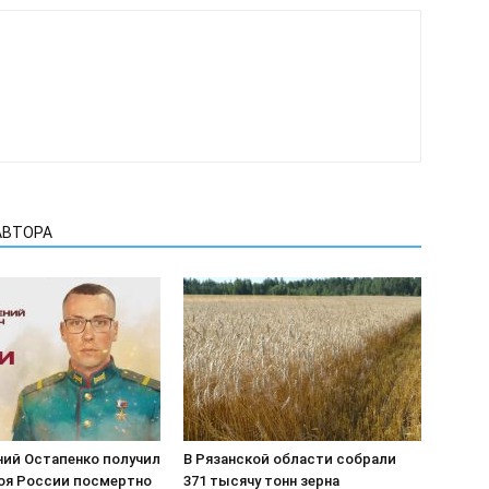
АВТОРА
ний Остапенко получил
В Рязанской области собрали
роя России посмертно
371 тысячу тонн зерна