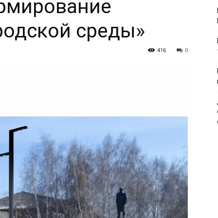
рмирование
родской среды»
416
0