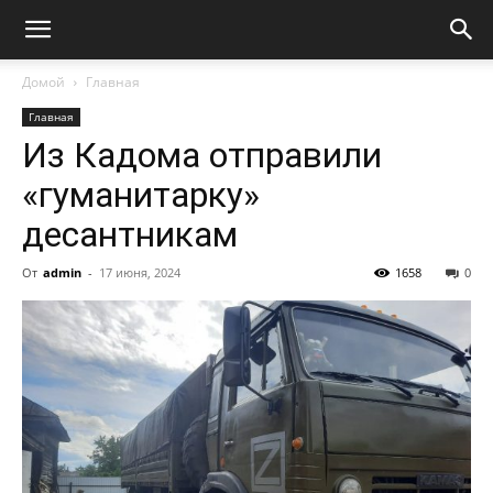
Домой
Главная
Главная
Из Кадома отправили
«гуманитарку»
десантникам
От
admin
-
17 июня, 2024
1658
0