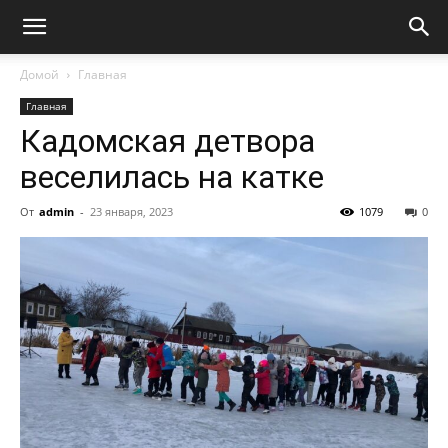
Домой
Главная
Главная
Кадомская детвора
веселилась на катке
От
admin
-
23 января, 2023
1079
0