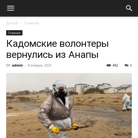
Домой
Главная
Главная
Кадомские волонтеры
вернулись из Анапы
От
admin
-
8 января, 2025
492
0