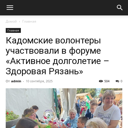
Домой
Главная
Главная
Кадомские волонтеры
участвовали в форуме
«Активное долголетие –
Здоровая Рязань»
От
admin
-
10 сентября, 2025
504
0