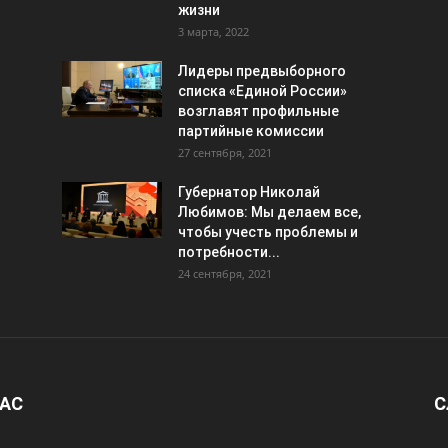
жизни
3 марта, 2022
Лидеры предвыборного
списка «Единой России»
возглавят профильные
партийные комиссии
27 сентября, 2021
Губернатор Николай
Любимов: Мы делаем все,
чтобы учесть проблемы и
потребности...
24 сентября, 2021
НАС
С