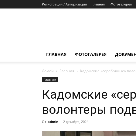
Регистрация / Авторизация
Главная
Фотогалерея
ГЛАВНАЯ
ФОТОГАЛЕРЕЯ
ДОКУМЕ
Домой
Главная
Кадомские «серебряные» воло
Главная
Кадомские «се
волонтеры подв
От
admin
-
2 декабря, 2024