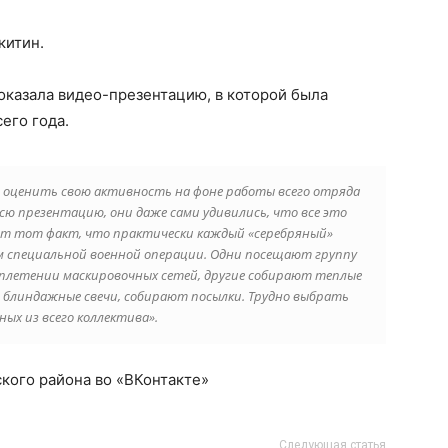
китин.
оказала видео-презентацию, в которой была
его года.
 оценить свою активность на фоне работы всего отряда
 всю презентацию, они даже сами удивились, что все это
еет тот факт, что практически каждый «серебряный»
м специальной военной операции. Одни посещают группу
в плетении маскировочных сетей, другие собирают теплые
 блиндажные свечи, собирают посылки. Трудно выбрать
ых из всего коллектива».
кого района во «ВКонтакте»
Следующая статья