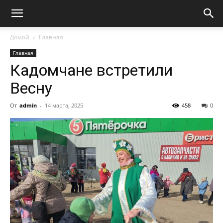
Домой
Главная
Главная
Кадомчане встретили
Весну
От
admin
-
14 марта, 2025
458
0