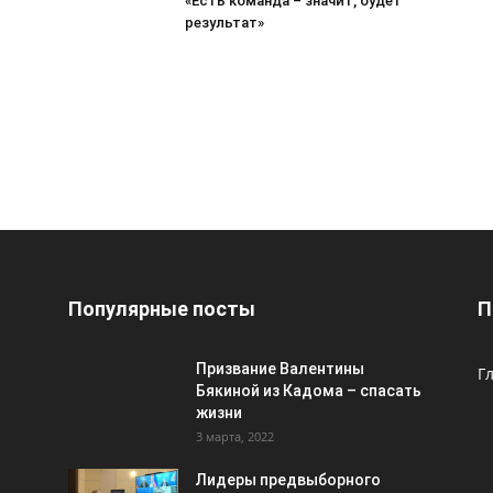
«Есть команда – значит, будет
результат»
Популярные посты
П
Призвание Валентины
Г
Бякиной из Кадома – спасать
жизни
3 марта, 2022
Лидеры предвыборного