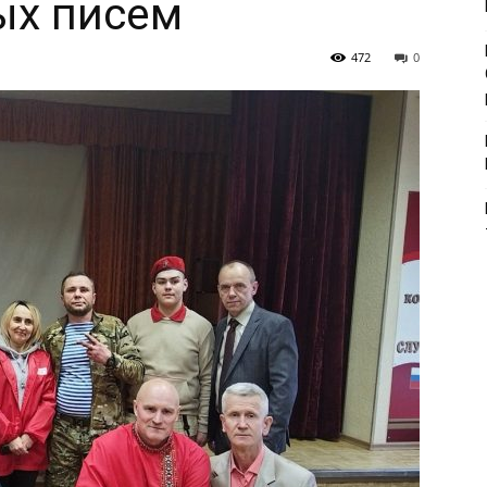
ых писем
472
0