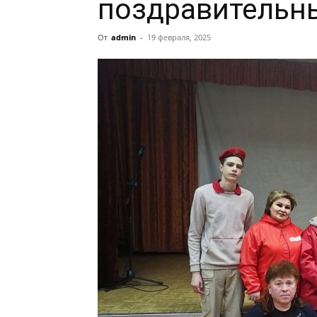
поздравительн
От
admin
-
19 февраля, 2025