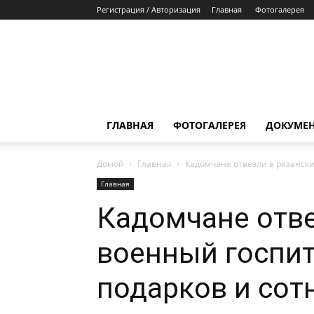
Регистрация / Авторизация
Главная
Фотогалерея
ГЛАВНАЯ
ФОТОГАЛЕРЕЯ
ДОКУМЕ
Домой
Главная
Кадомчане отвезли в рязански
Главная
Кадомчане отве
военный госпит
подарков и сот