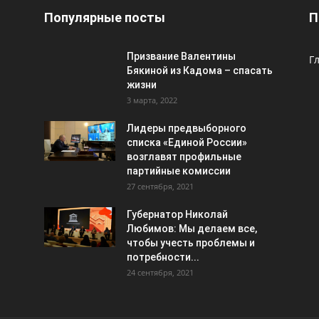
Популярные посты
П
Призвание Валентины
Г
Бякиной из Кадома – спасать
жизни
3 марта, 2022
Лидеры предвыборного
списка «Единой России»
возглавят профильные
партийные комиссии
27 сентября, 2021
Губернатор Николай
Любимов: Мы делаем все,
чтобы учесть проблемы и
потребности...
24 сентября, 2021