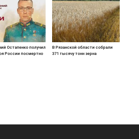
ний Остапенко получил
В Рязанской области собрали
роя России посмертно
371 тысячу тонн зерна