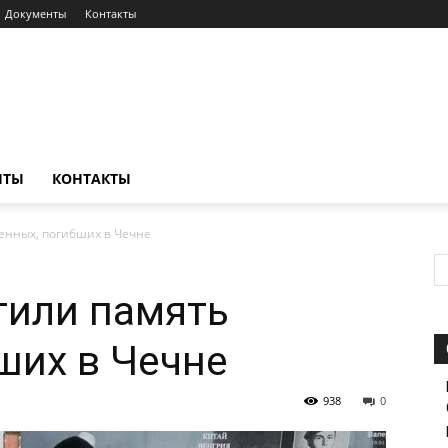
Документы
Контакты
НТЫ
КОНТАКТЫ
енных, погибших в Чечне
тили память
ших в Чечне
938
0