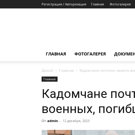
Регистрация / Авторизация
Главная
Фотогалерея
ГЛАВНАЯ
ФОТОГАЛЕРЕЯ
ДОКУМЕ
Домой
Главная
Кадомчане почтили память во
Главная
Кадомчане поч
военных, погиб
От
admin
-
12 декабря, 2023