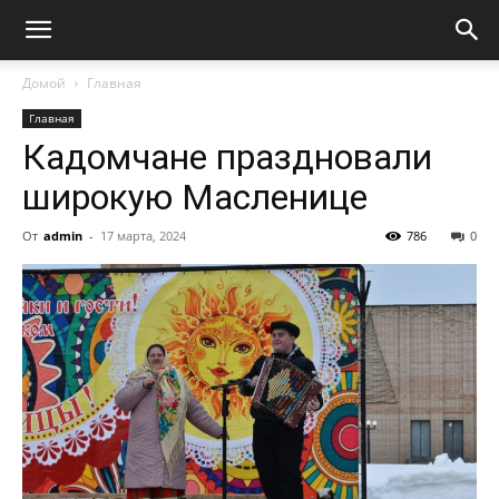
Домой
Главная
Главная
Кадомчане праздновали
широкую Масленицe
От
admin
-
17 марта, 2024
786
0