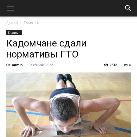
Домой
Главная
Главная
Кадомчане сдали
нормативы ГТО
От
admin
-
9 октября, 2022
2318
0