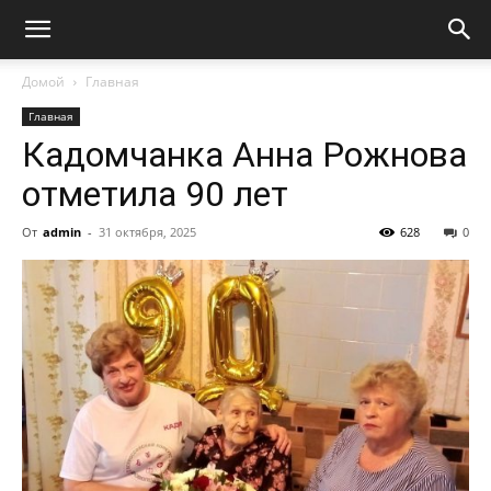
Домой
Главная
Главная
Кадомчанка Анна Рожнова
отметила 90 лет
От
admin
-
31 октября, 2025
628
0