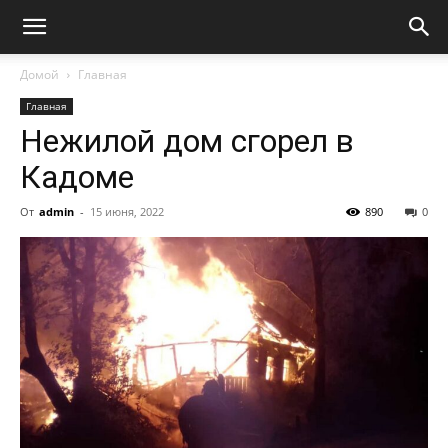
Домой
Главная
Главная
Нежилой дом сгорел в
Кадоме
От
admin
-
15 июня, 2022
890
0