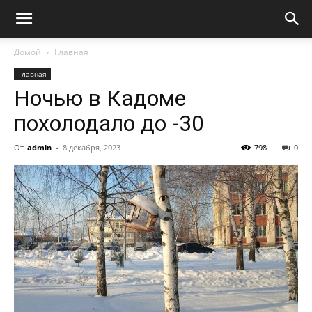
Домой
Главная
Главная
Ночью в Кадоме
похолодало до -30
От
admin
-
8 декабря, 2023
798
0