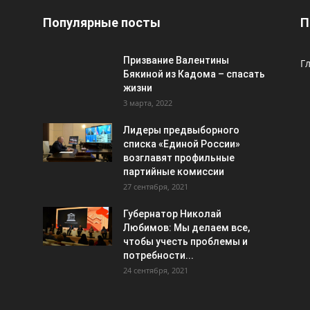
Популярные посты
П
Призвание Валентины
Г
Бякиной из Кадома – спасать
жизни
3 марта, 2022
Лидеры предвыборного
списка «Единой России»
возглавят профильные
партийные комиссии
27 сентября, 2021
Губернатор Николай
Любимов: Мы делаем все,
чтобы учесть проблемы и
потребности...
24 сентября, 2021