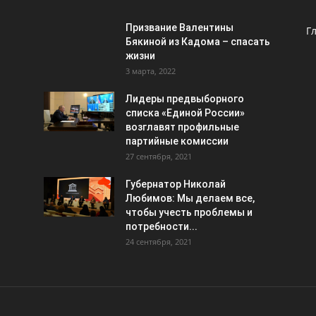
Призвание Валентины
Г
Бякиной из Кадома – спасать
жизни
3 марта, 2022
Лидеры предвыборного
списка «Единой России»
возглавят профильные
партийные комиссии
27 сентября, 2021
Губернатор Николай
Любимов: Мы делаем все,
чтобы учесть проблемы и
потребности...
24 сентября, 2021