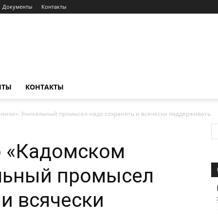
Документы
Контакты
НТЫ
КОНТАКТЫ
енизе»: Уникальный промысел надо сохранять и всячески поддерживать
о «Кадомском
альный промысел
 и всячески