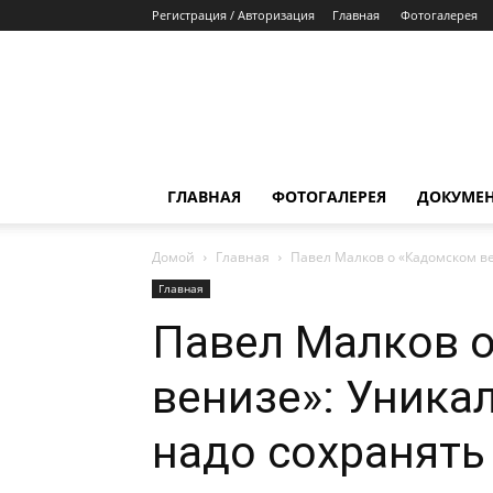
Регистрация / Авторизация
Главная
Фотогалерея
ГЛАВНАЯ
ФОТОГАЛЕРЕЯ
ДОКУМЕ
Домой
Главная
Павел Малков о «Кадомском в
Главная
Павел Малков 
венизе»: Уник
надо сохранять