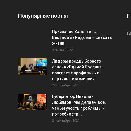
Популярные посты
П
Призвание Валентины
Г
Бякиной из Кадома – спасать
жизни
3 марта, 2022
Лидеры предвыборного
списка «Единой России»
возглавят профильные
партийные комиссии
27 сентября, 2021
Губернатор Николай
Любимов: Мы делаем все,
чтобы учесть проблемы и
потребности...
24 сентября, 2021