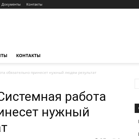
Документы
Контакты
НТЫ
КОНТАКТЫ
ота обязательно принесет нужный людям результат
Системная работа
ринесет нужный
ат