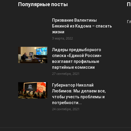
Популярные посты
П
Призвание Валентины
Г
Бякиной из Кадома – спасать
жизни
3 марта, 2022
Лидеры предвыборного
списка «Единой России»
возглавят профильные
партийные комиссии
27 сентября, 2021
Губернатор Николай
Любимов: Мы делаем все,
чтобы учесть проблемы и
потребности...
24 сентября, 2021