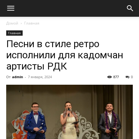
Домой
Главная
Главная
Песни в стиле ретро
исполнили для кадомчан
артисты РДК
От
admin
-
7 января, 2024
877
0