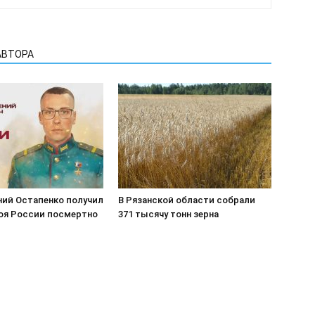
АВТОРА
ний Остапенко получил
В Рязанской области собрали
роя России посмертно
371 тысячу тонн зерна