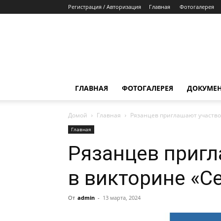
Регистрация / Авторизация
Главная
Фотогалерея
ГЛАВНАЯ
ФОТОГАЛЕРЕЯ
ДОКУМЕ
Домой
Главная
Рязанцев приглашают участво
Главная
Рязанцев пригл
в викторине «С
От
admin
-
13 марта, 2024