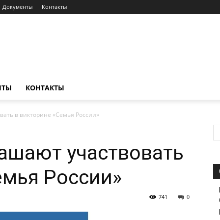
Документы
Контакты
НТЫ
КОНТАКТЫ
вать в викторине «Семья России»
ашают участвовать
емья России»
741
0