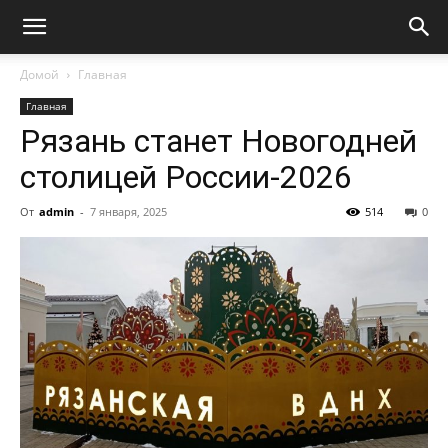
Домой
Главная
Главная
Рязань станет Новогодней
столицей России-2026
От
admin
-
7 января, 2025
514
0