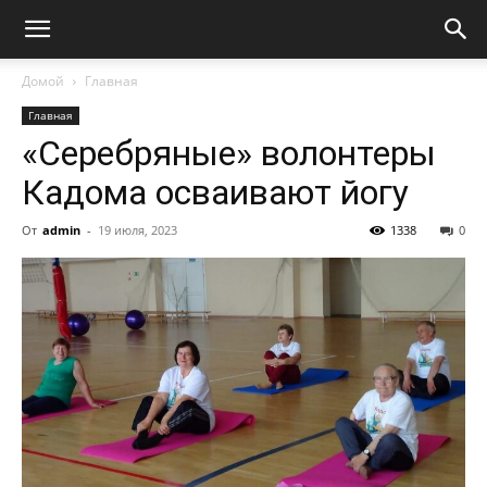
Домой
Главная
Главная
«Серебряные» волонтеры
Кадома осваивают йогу
От
admin
-
19 июля, 2023
1338
0