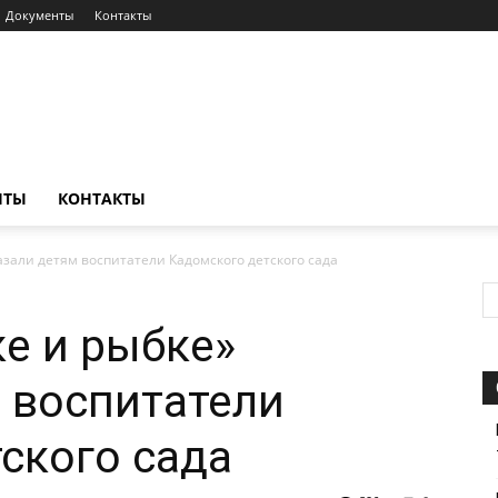
Документы
Контакты
НТЫ
КОНТАКТЫ
азали детям воспитатели Кадомского детского сада
ке и рыбке»
 воспитатели
ского сада