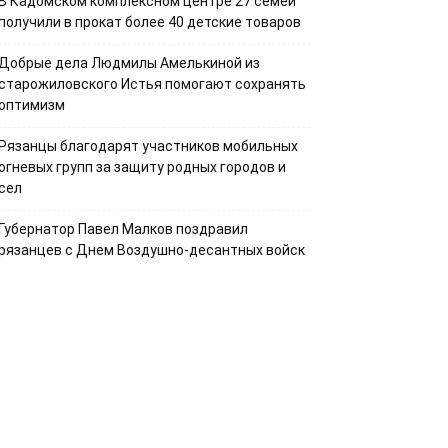
В Кадомском комплексном центре 27 семей
получили в прокат более 40 детские товаров
Добрые дела Людмилы Амелькиной из
старожиловского Истья помогают сохранять
оптимизм
Рязанцы благодарят участников мобильных
огневых групп за защиту родных городов и
сел
Губернатор Павел Малков поздравил
рязанцев с Днем Воздушно-десантных войск