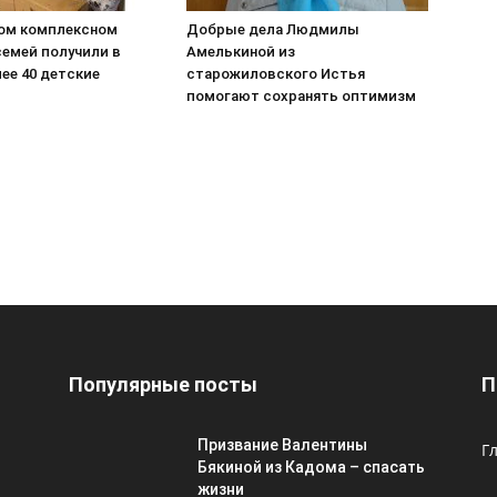
ом комплексном
Добрые дела Людмилы
семей получили в
Амелькиной из
ее 40 детские
старожиловского Истья
помогают сохранять оптимизм
Популярные посты
П
Призвание Валентины
Г
Бякиной из Кадома – спасать
жизни