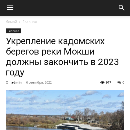
Домой
Главная
Главная
Укрепление кадомских
берегов реки Мокши
должны закончить в 2023
году
От
admin
-
6 сентября, 2022
917
0