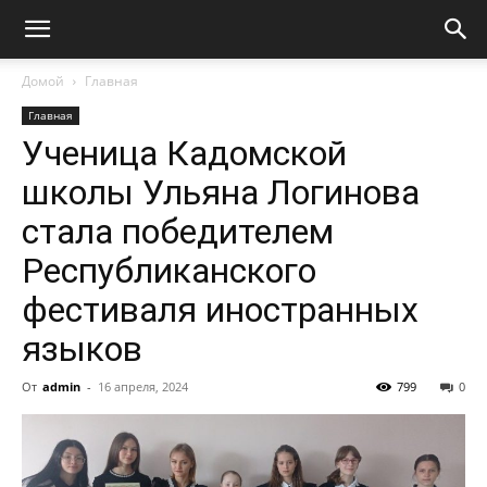
Домой
Главная
Главная
Ученица Кадомской
школы Ульяна Логинова
стала победителем
Республиканского
фестиваля иностранных
языков
От
admin
-
16 апреля, 2024
799
0